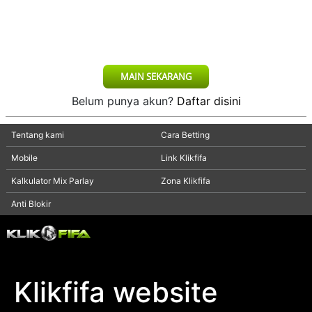
Tangkas
ROMO
Tembak Ikan
MAIN SEKARANG
Belum punya akun?
Daftar disini
ARCADE
Tentang kami
Cara Betting
Promosi
Mobile
Link Klikfifa
Kalkulator Mix Parlay
Zona Klikfifa
Referral
Anti Blokir
VIP
Member
Lainnya
VERSI DESKTOP
Klikfifa website