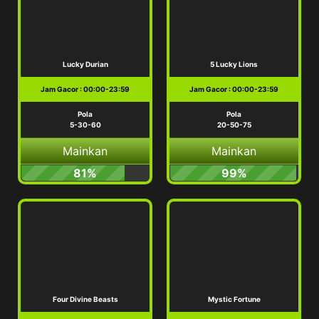
Lucky Durian
5 Lucky Lions
Jam Gacor : 00:00-23:59
Jam Gacor : 00:00-23:59
Pola
Pola
5-30-60
20-50-75
Mainkan
Mainkan
81%
99%
Four Divine Beasts
Mystic Fortune