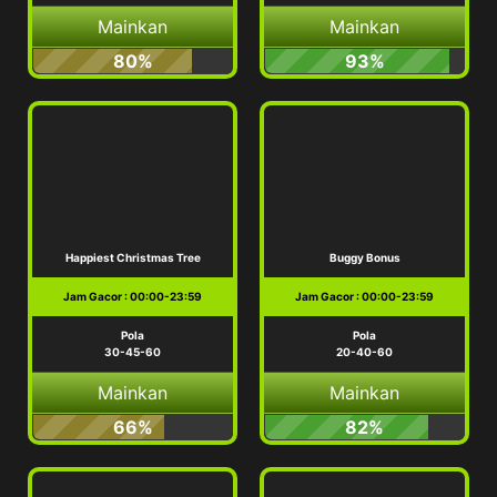
Mainkan
Mainkan
80%
93%
Happiest Christmas Tree
Buggy Bonus
Jam Gacor : 00:00-23:59
Jam Gacor : 00:00-23:59
Pola
Pola
30-45-60
20-40-60
Mainkan
Mainkan
66%
82%