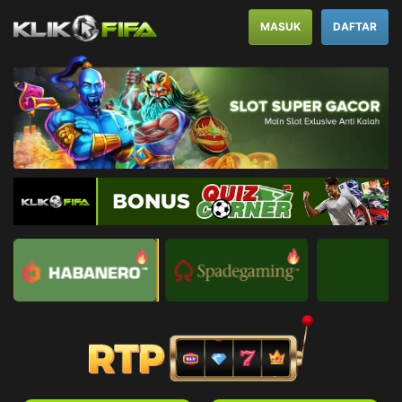
MASUK
DAFTAR