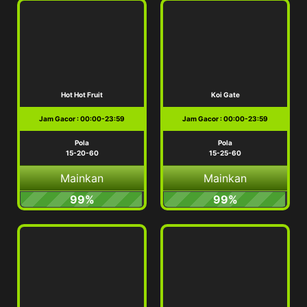
Hot Hot Fruit
Koi Gate
Jam Gacor : 00:00-23:59
Jam Gacor : 00:00-23:59
Pola
Pola
15-20-60
15-25-60
Mainkan
Mainkan
99%
99%