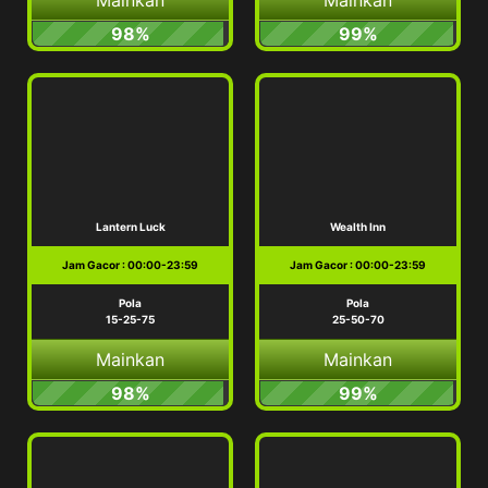
98%
99%
Lantern Luck
Wealth Inn
Jam Gacor : 00:00-23:59
Jam Gacor : 00:00-23:59
Pola
Pola
15-25-75
25-50-70
Mainkan
Mainkan
98%
99%