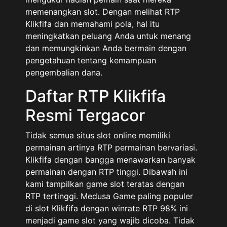
memenangkan slot. Dengan melihat RTP
Klikfifa dan memahami pola, hal itu
meningkatkan peluang Anda untuk menang
dan memungkinkan Anda bermain dengan
pengetahuan tentang kemampuan
pengembalian dana.
Daftar RTP Klikfifa
Resmi Tergacor
Tidak semua situs slot online memiliki
permainan artinya RTP permainan bervariasi.
Klikfifa dengan bangga menawarkan banyak
permainan dengan RTP tinggi. Dibawah ini
kami tampilkan game slot teratas dengan
RTP tertinggi. Medusa Game paling populer
di slot Klikfifa dengan winrate RTP 98% ini
menjadi game slot yang wajib dicoba. Tidak