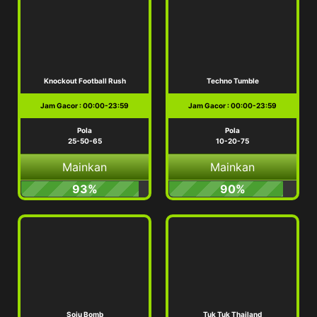
Knockout Football Rush
Techno Tumble
Jam Gacor : 00:00-23:59
Jam Gacor : 00:00-23:59
Pola
Pola
25-50-65
10-20-75
Mainkan
Mainkan
93%
90%
Soju Bomb
Tuk Tuk Thailand