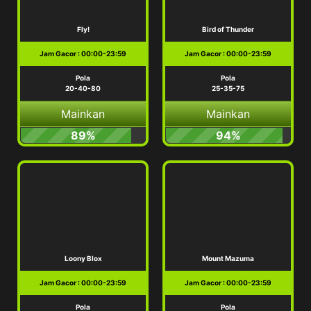
Fly!
Bird of Thunder
Jam Gacor : 00:00-23:59
Jam Gacor : 00:00-23:59
Pola
Pola
20-40-80
25-35-75
Mainkan
Mainkan
89%
94%
Loony Blox
Mount Mazuma
Jam Gacor : 00:00-23:59
Jam Gacor : 00:00-23:59
Pola
Pola