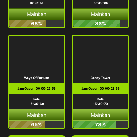
15-25-55
10-40-80
Mainkan
Mainkan
68%
86%
Ways Of Fortune
Candy Tower
Jam Gacor : 00:00-23:59
Jam Gacor : 00:00-23:59
Pola
Pola
15-30-60
15-30-70
Mainkan
Mainkan
65%
78%